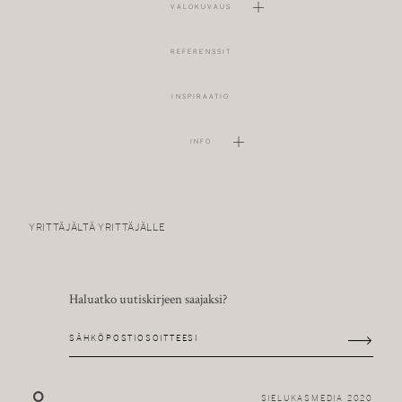
VALOKUVAUS
REFERENSSIT
INSPIRAATIO
INFO
YRITTÄJÄLTÄ YRITTÄJÄLLE
Haluatko uutiskirjeen saajaksi?
SIELUKASMEDIA 2020