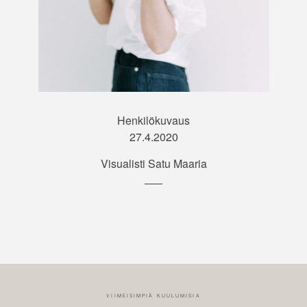
TAVA
SOME
Henkilökuvaus
27.4.2020
Visualisti Satu Maaria
VIIMEISIMPIÄ KUULUMISIA