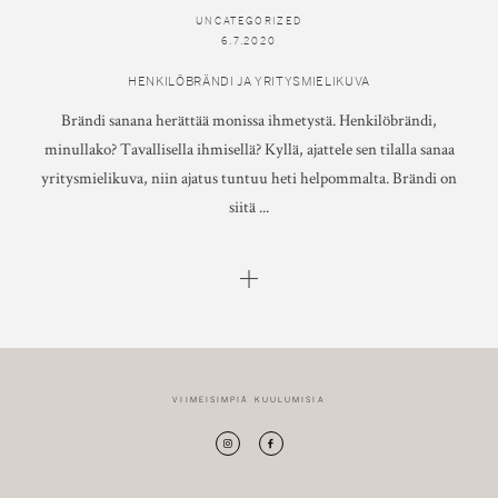
UNCATEGORIZED
6.7.2020
HENKILÖBRÄNDI JA YRITYSMIELIKUVA
Brändi sanana herättää monissa ihmetystä. Henkilöbrändi,
minullako? Tavallisella ihmisellä? Kyllä, ajattele sen tilalla sanaa
yritysmielikuva, niin ajatus tuntuu heti helpommalta. Brändi on
siitä ...
VIIMEISIMPIÄ KUULUMISIA