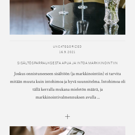
TAVA
SOME
UNCATEGORIZED
16.9.2021
SISÄLTÖSPARRAUKSESTA APUA JA INTOA MARKKINOINTIIN
Joskus onnistuneeseen sisältöön (ja markkinointiin) ei tarvita
mitään muuta kuin intohimoa ja hyvä suunnitelma. Intohimoa oli
tällä kerralla mukana mieletön määrä, ja
markkinointivalmennuksen avulla ...