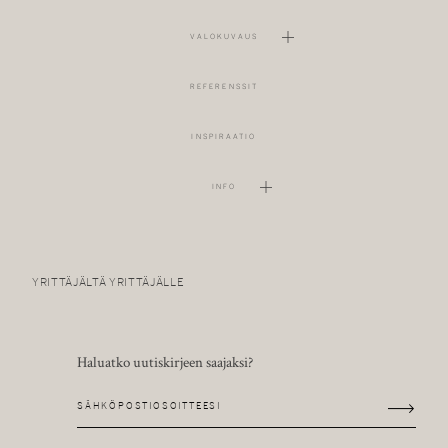
VALOKUVAUS
REFERENSSIT
INSPIRAATIO
INFO
YRITTÄJÄLTÄ YRITTÄJÄLLE
Haluatko uutiskirjeen saajaksi?