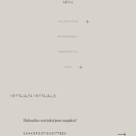
MENU
VALOKUVAUS
REFERENSSIT
INSPIRAATIO
INFO
YRITTÄJÄLTÄ YRITTÄJÄLLE
Haluatko uutiskirjeen saajaksi?