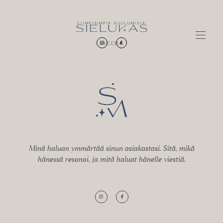
VIIMEISIMPIÄ KUULUMISIA
VALOKUVAUS
REFERENSSIT
INSPIRAATIO
Minä haluan ymmärtää sinun asiakastasi. Sitä, mikä
hänessä resonoi, ja mitä haluat hänelle viestiä.
INFO